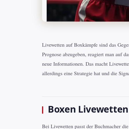
Livewetten auf Boxkämpfe sind das Gegen
Prognose abzugeben, reagiert man auf das
neue Informationen. Das macht Livewett
allerdings eine Strategie hat und die Sign
Boxen Livewetten 
Bei Livewetten passt der Buchmacher di