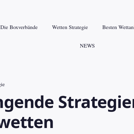
Die Boxverbände
Wetten Strategie
Besten Wettan
NEWS
gie
gende Strategie
wetten