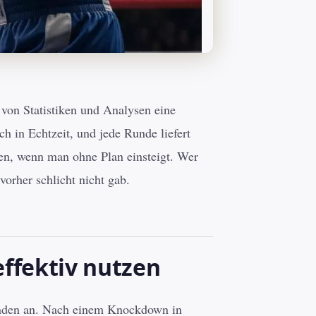
von Statistiken und Analysen eine
h in Echtzeit, und jede Runde liefert
n, wenn man ohne Plan einsteigt. Wer
vorher schlicht nicht gab.
ffektiv nutzen
unden an. Nach einem Knockdown in