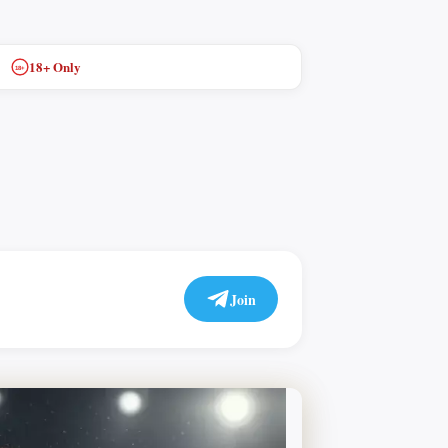
18+ Only
18+
Join