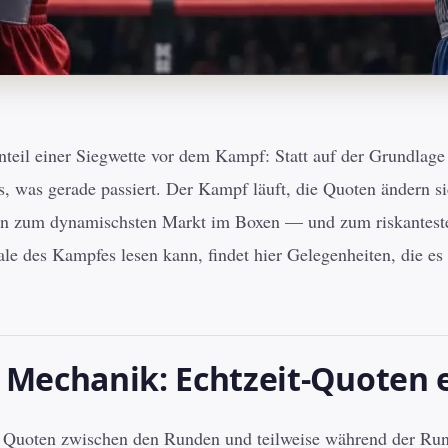
teil einer Siegwette vor dem Kampf: Statt auf der Grundlage 
, was gerade passiert. Der Kampf läuft, die Quoten ändern sic
en zum dynamischsten Markt im Boxen — und zum riskanteste
ale des Kampfes lesen kann, findet hier Gelegenheiten, die es 
Mechanik: Echtzeit-Quoten e
e Quoten zwischen den Runden und teilweise während der R