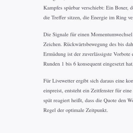
Kampfes spürbar verschiebt: Ein Boxer, d
die Treffer sitzen, die Energie im Ring ve
Die Signale für einen Momentumwechsel si
Zeichen. Rückwärtsbewegung des bis dahi
Ermüdung ist der zuverlässigste Vorbote
Runden 1 bis 6 konsequent eingesetzt hat,
Für Livewetter ergibt sich daraus eine 
einpreist, entsteht ein Zeitfenster für e
spät reagiert heißt, dass die Quote den W
Regel der optimale Zeitpunkt.