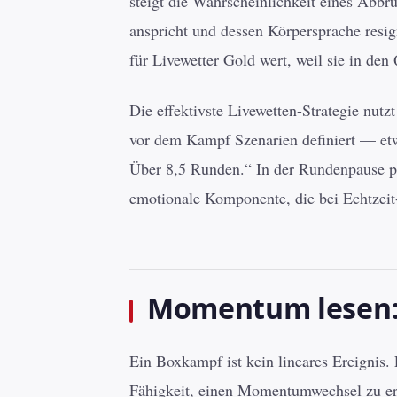
steigt die Wahrscheinlichkeit eines Abb
anspricht und dessen Körpersprache resig
für Livewetter Gold wert, weil sie in den
Die effektivste Livewetten-Strategie nutz
vor dem Kampf Szenarien definiert — etw
Über 8,5 Runden.“ In der Rundenpause prü
emotionale Komponente, die bei Echtzeit
Momentum lesen:
Ein Boxkampf ist kein lineares Ereignis
Fähigkeit, einen Momentumwechsel zu er